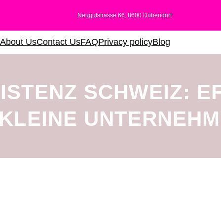
Neugutstrasse 66, 8600 Dübendorf
About Us
Contact Us
FAQ
Privacy policy
Blog
ISTENZ SCHWEIZ: EF
 KLEINE UNTERNEHM